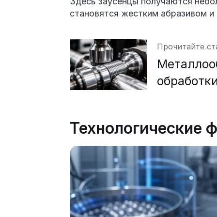
Здесь заусенцы получаются небол
становятся жестким абразивом и
Прочитайте ст
Металлооб
обработк
Технологические 