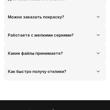
ножки, фурнитура. Лазерная резка, гибка, сварка,
фрезеровка.
Нет. Платформа полностью бесплатна для заказчиков.
Можно заказать покраску?
Размещайте заказы, получайте отклики и выбирайте
исполнителя.
Укажите требования к покрытию в заказе. На
Работаете с мелкими сериями?
Платформе есть исполнители с порошковой покраской
и гальваникой.
Да. От 1 изделия. Подходит и для прототипов, и для
Какие файлы принимаете?
партий до 10 000 штук.
STEP, DXF, DWG, PDF. Можно загрузить фото или эскиз
Как быстро получу отклики?
— инженер поможет оформить заказ.
Первые отклики поступают за 3 часа. Среднее время
— 1 рабочий день.