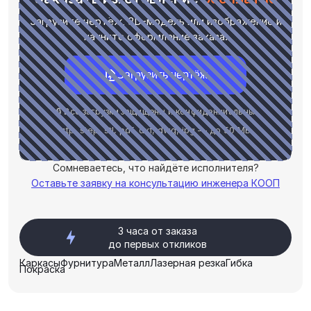
Загрузите чертёж, 3D-модель или изображение и
начните оформление заказа.
Загрузить чертёж
🔒 Все загрузки защищены и конфиденциальны
stp, step, stl, pdf, dxf, dwg, jpg — до 50 МБ
Сомневаетесь, что найдёте исполнителя?
Оставьте заявку на консультацию инженера КООП
3 часа от заказа
до первых откликов
Каркасы
Фурнитура
Металл
Лазерная резка
Гибка
Покраска