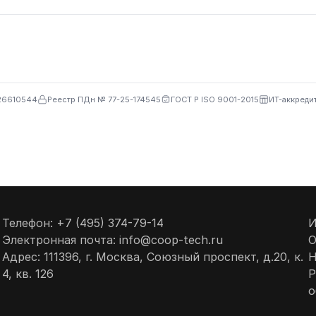
26610544
Реестр ПДн № 77-25-174545
ГОСТ Р ISO 9001-2015
ИТ-аккреди
Телефон: +7 (495) 374-79-14
И
Электронная почта: info@coop-tech.ru
О
Адрес: 111396, г. Москва, Союзный проспект, д.20, к.
Н
4, кв. 126
Р
о