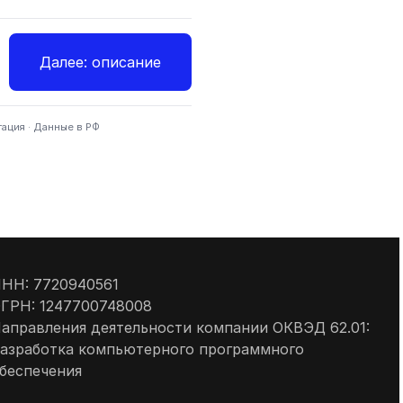
Далее: описание
тация · Данные в РФ
НН: 7720940561
ГРН: 1247700748008
аправления деятельности компании ОКВЭД 62.01:
азработка компьютерного программного
беспечения