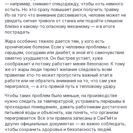
— например, снимают спецодежду, чтобы хоть немного
остыть. Но это сразу повышает риск получить травму.
Из‑за того что внимание рассеивается, человек может не
увидеть сигнал тревоги от станка или подойти слишком
близко к какому‑то опасному механизму — и в итоге
пострадать.
Жара особенно тяжело дается тем, у кого есть
хронические болезни. Если у человека проблемы с
сердцем, сосудами или диабет, в зной его самочувствие
заметно ухудшается. Он быстрее устает, хуже
соображает и потому работает менее безопасно. К тому
же от жары люди теряют желание следовать всем
правилам: кто‑то может пропустить важный этап в
работе или не обратить внимания на то, что сам уже
перегрелся, — а это прямой путь к тепловому удару.
Чтобы таких проблем было меньше, на производстве
нужно следить за температурой, устраивать перерывы в
прохладных помещениях, давать работникам достаточно
питьевой воды и объяснять, как понять, что организм
перегревается. Все эти правила записаны в СанПиН и
других официальных документах — их важно соблюдать,
чтобы сохранить здоровье и безопасность людей.