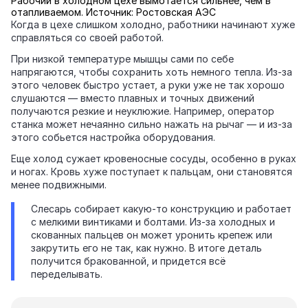
Рабочий в холодном цехе вымотается сильнее, чем в
отапливаемом. Источник: Ростовская АЭС
Когда в цехе слишком холодно, работники начинают хуже
справляться со своей работой.
При низкой температуре мышцы сами по себе
напрягаются, чтобы сохранить хоть немного тепла. Из‑за
этого человек быстро устает, а руки уже не так хорошо
слушаются — вместо плавных и точных движений
получаются резкие и неуклюжие. Например, оператор
станка может нечаянно сильно нажать на рычаг — и из‑за
этого собьется настройка оборудования.
Еще холод сужает кровеносные сосуды, особенно в руках
и ногах. Кровь хуже поступает к пальцам, они становятся
менее подвижными.
Слесарь собирает какую‑то конструкцию и работает
с мелкими винтиками и болтами. Из‑за холодных и
скованных пальцев он может уронить крепеж или
закрутить его не так, как нужно. В итоге деталь
получится бракованной, и придется всё
переделывать.