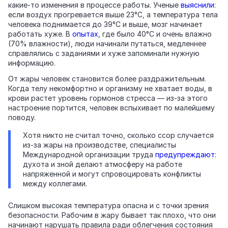
какие‑то изменения в процессе работы. Ученые
выяснили
:
если воздух прогревается выше 23°C, а температура тела
человека поднимается до 39°C и выше, мозг начинает
работать хуже. В
опы
т
ах
, где было 40°C и очень влажно
(70% влажности), люди начинали путаться, медленнее
справлялись с заданиями и хуже запоминали нужную
информацию.
От жары человек становится более раздражительным.
Когда телу некомфортно и организму не хватает воды, в
крови растет уровень гормонов стресса — из‑за этого
настроение портится, человек вспыхивает по малейшему
поводу.
Хотя никто не считал точно, сколько ссор случается
из‑за жары на производстве, специалисты
Международной организации труда
предупреждают
:
духота и зной делают атмосферу на работе
напряженной и могут спровоцировать конфликты
между коллегами.
Слишком высокая температура опасна и с точки зрения
безопасности. Рабочим в жару бывает так плохо, что они
начинают нарушать правила ради облегчения состояния