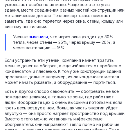
ускользает особенно активно. Чаще всего это углы
здания, места соединения разных частей конструкции или
металлические детали. Тепловизор также помогает
заметить, где оно теряется через окна, стены, крышу или
систему вентиляции.
Ученые
выяснили
, что через окна уходит до 30%
тепла, через стены — 25%, через крышу — 20%, а
через вентиляцию — 15%.
Если устранить эти утечки, компания начнет тратить
меньше денег на обогрев, а еще избавится от проблем с
конденсатом и плесенью. К тому же конструкции здания
прослужат дольше: например, из‑за конденсата металл
может начать ржаветь, а оборудование — портиться.
Есть и другой способ сэкономить — обогревать не всё
помещение целиком, а только те зоны, где работают
люди. Вообразите цех с очень высокими потолками: если
греть весь воздух в нем, большая часть энергии уйдет
впустую — она просто нагреет пространство под крышей.
Вместо этого можно установить инфракрасные
обогреватели: они направляют тепло прямо на рабочие
места — к станкам, верстакам или местам сборки. Так в