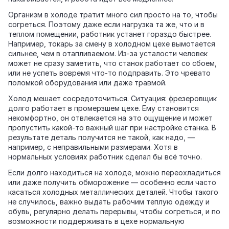
Организм в холоде тратит много сил просто на то, чтобы
согреться. Поэтому даже если нагрузка та же, что и в
теплом помещении, работник устанет гораздо быстрее.
Например, токарь за смену в холодном цехе вымотается
сильнее, чем в отапливаемом. Из‑за усталости человек
может не сразу заметить, что станок работает со сбоем,
или не успеть вовремя что‑то подправить. Это чревато
поломкой оборудования или даже травмой.
Холод мешает сосредоточиться. Ситуация: фрезеровщик
долго работает в промерзшем цехе. Ему становится
некомфортно, он отвлекается на это ощущение и может
пропустить какой‑то важный шаг при настройке станка. В
результате деталь получится не такой, как надо, —
например, с неправильными размерами. Хотя в
нормальных условиях работник сделал бы всё точно.
Если долго находиться на холоде, можно переохладиться
или даже получить обморожение — особенно если часто
касаться холодных металлических деталей. Чтобы такого
не случилось, важно выдать рабочим теплую одежду и
обувь, регулярно делать перерывы, чтобы согреться, и по
возможности поддерживать в цехе нормальную