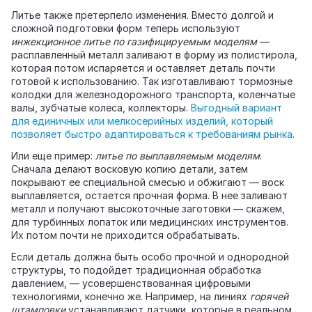
Литье также претерпело изменения. Вместо долгой и
сложной подготовки форм теперь используют
инжекционное литье по газифицируемым моделям
—
расплавленный металл заливают в форму из полистирола,
которая потом испаряется и оставляет деталь почти
готовой к использованию. Так изготавливают тормозные
колодки для железнодорожного транспорта, коленчатые
валы, зубчатые колеса, коллекторы.
Выгодный вариант
для единичных или мелкосерийных изделий, который
позволяет быстро адаптироваться к требованиям рынка
.
Или еще пример:
литье по выплавляемым моделям
.
Сначала делают восковую копию детали, затем
покрывают ее специальной смесью и обжигают — воск
выплавляется, остается прочная форма. В нее заливают
металл и получают высокоточные заготовки — скажем,
для турбинных лопаток или медицинских инструментов.
Их потом почти не приходится обрабатывать.
Если деталь должна быть особо прочной и однородной
структуры, то подойдет традиционная обработка
давлением, — усовершенствованная цифровыми
технологиями, конечно же. Например, на линиях
горячей
штамповки
устанавливают датчики, которые в реальном