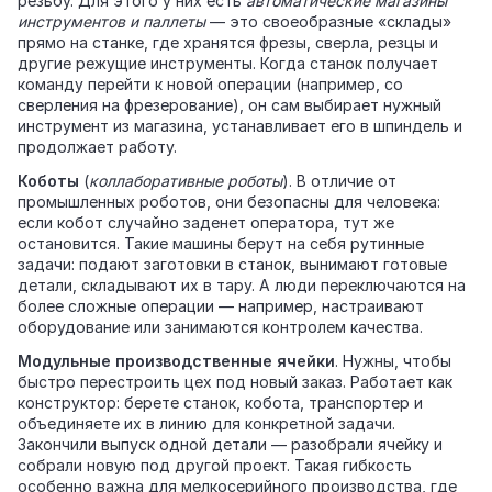
резьбу. Для этого у них есть
автоматические магазины
инструментов и паллеты
— это своеобразные «склады»
прямо на станке, где хранятся фрезы, сверла, резцы и
другие режущие инструменты. Когда станок получает
команду перейти к новой операции (например, со
сверления на фрезерование), он сам выбирает нужный
инструмент из магазина, устанавливает его в шпиндель и
продолжает работу.
Коботы
(
коллаборативные роботы
). В отличие от
промышленных роботов, они безопасны для человека:
если кобот случайно заденет оператора, тут же
остановится. Такие машины берут на себя рутинные
задачи: подают заготовки в станок, вынимают готовые
детали, складывают их в тару. А люди переключаются на
более сложные операции — например, настраивают
оборудование или занимаются контролем качества.
Модульные производственные ячейки
. Нужны, чтобы
быстро перестроить цех под новый заказ. Работает как
конструктор: берете станок, кобота, транспортер и
объединяете их в линию для конкретной задачи.
Закончили выпуск одной детали — разобрали ячейку и
собрали новую под другой проект. Такая гибкость
особенно важна для мелкосерийного производства, где