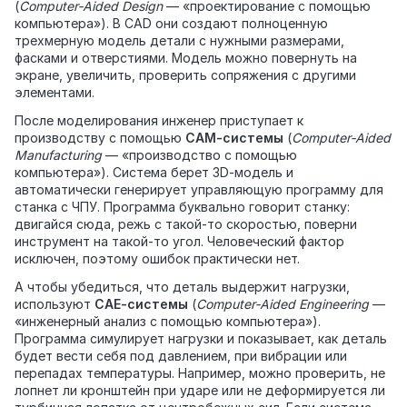
(
Computer‑Aided Design
— «проектирование с помощью
компьютера»). В CAD они создают полноценную
трехмерную модель детали с нужными размерами,
фасками и отверстиями. Модель можно повернуть на
экране, увеличить, проверить сопряжения с другими
элементами.
После моделирования инженер приступает к
производству с помощью
CAM‑системы
(
Computer‑Aided
Manufacturing
— «производство с помощью
компьютера»). Система берет 3D‑модель и
автоматически генерирует управляющую программу для
станка с ЧПУ. Программа буквально говорит станку:
двигайся сюда, режь с такой-то скоростью, поверни
инструмент на такой-то угол. Человеческий фактор
исключен, поэтому ошибок практически нет.
А чтобы убедиться, что деталь выдержит нагрузки,
используют
CAE‑системы
(
Computer‑Aided Engineering
—
«инженерный анализ с помощью компьютера»).
Программа симулирует нагрузки и показывает, как деталь
будет вести себя под давлением, при вибрации или
перепадах температуры. Например, можно проверить, не
лопнет ли кронштейн при ударе или не деформируется ли