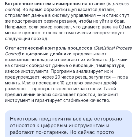
Встроенные системы измерения на станке
(
in‑process
control
). Во время обработки щуп касается детали,
отправляет данные в систему управления — и станок тут
же подстраивает режим резания, чтобы не уйти в брак.
Например, если замер показал, что диаметр вала на 0,1 мм
меньше нужного, станок автоматически скорректирует
следующий проход.
Статистический контроль процессов
(
Statistical Process
Control
)
и
цифровые двойники
предсказывают
возможные неполадки и помогают их избежать. Датчики
на станках собирают данные о вибрации, температуре,
износе инструмента. Программа анализирует их и
предупреждает: через 20 часов резец затупится — пора
менять. Или: в последних 10 деталях замечен дрейф
размеров — проверьте крепление заготовки. Такой
предиктивный анализ сокращает простои, экономит
инструмент и гарантирует стабильное качество.
Некоторые предприятия всё еще осторожно
относятся к цифровым инструментам и
работают по-старинке. Но сейчас просто