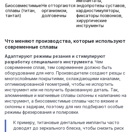
имплантаты,
Биосовместимые
Не отторгаются
эндопротезы суставов,
сплавы (титан,
организмом,
кардиостимуляторы,
тантал)
долговечны
фиксаторы позвонков,
хирургические
инструменты
Что меняют производства, которые используют
современные сплавы
Адаптируют режимы резания и стимулируют
разработку специального инструмента
. Чем
современнее сплав, тем современнее должно быть
оборудование для него. Производители создают резцы с
многослойными покрытиями, охлаждающими каналами,
оптимизированной геометрией, чтобы не испортить
инструмент или не получить бракованную деталь. Так,
алюминиевые и магниевые сплавы склонны к налипанию на
инструмент, а биосовместимые сплавы часто вязкие и
склонны к задирам, поэтому для них подбирают особые
режимы фрезерования и полировки.
К примеру, титановые дентальные импланты часто
доводят до зеркального блеска, чтобы снизить риск