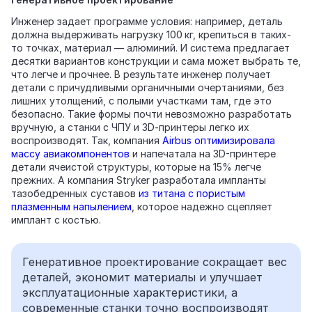
Инженер задает программе условия: например, деталь
должна выдерживать нагрузку 100 кг, крепиться в таких-
то точках, материал — алюминий. И система предлагает
десятки вариантов конструкции и сама может выбрать те,
что легче и прочнее. В результате инженер получает
детали с причудливыми органичными очертаниями, без
лишних утолщений, с полыми участками там, где это
безопасно. Такие формы почти невозможно разработать
вручную, а станки с ЧПУ и 3D‑принтеры легко их
воспроизводят. Так, компания
Airbus оптимизировала
массу авиакомпонентов
и напечатала на 3D-принтере
детали ячеистой структуры, которые на 15% легче
прежних. А компания Stryker разработала импланты
тазобедренных суставов
из титана с пористым
плазменным напылением
, которое надежно сцепляет
имплант с костью.
Генеративное проектирование сокращает вес
деталей, экономит материалы и улучшает
эксплуатационные характеристики, а
современные станки точно воспроизводят