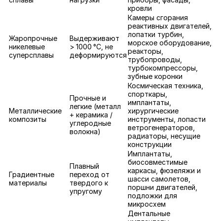
кровли
Камеры сгорания
реактивных двигателей,
лопатки турбин,
Жаропрочные
Выдерживают
морское оборудование,
никелевые
> 1000 °C, не
реакторы,
суперсплавы
деформируются
трубопроводы,
турбокомпрессоры,
зубные коронки
Космическая техника,
спорткары,
Прочные и
имплантаты,
легкие (металл
Металлические
хирургические
+ керамика /
композиты
инструменты, лопасти
углеродные
ветрогенераторов,
волокна)
радиаторы, несущие
конструкции
Имплантаты,
биосовместимые
Плавный
каркасы, фюзеляжи и
Градиентные
переход от
шасси самолетов,
материалы
твердого к
поршни двигателей,
упругому
подложки для
микросхем
Дентальные