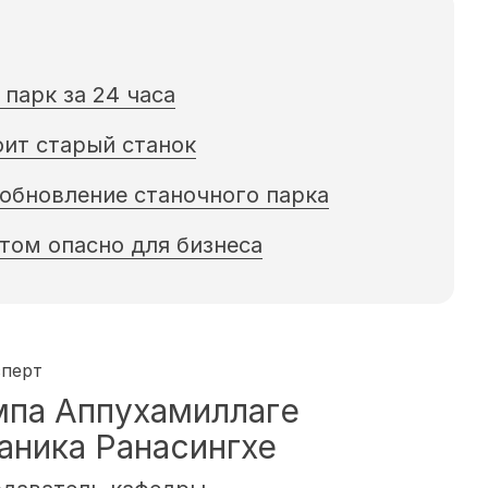
парк за 24 часа
оит старый станок
 обновление станочного парка
том опасно для бизнеса
сперт
мпа Аппухамиллаге
ника Ранасингхе