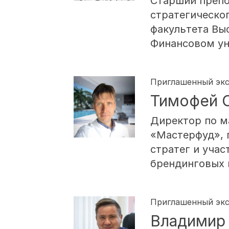
Старший препо
стратегическо
факультета Вы
Финансовом ун
Приглашенный эк
Тимофей 
Директор по м
«Мастерфуд», 
стратег и уча
брендинговых 
Приглашенный эк
Владимир