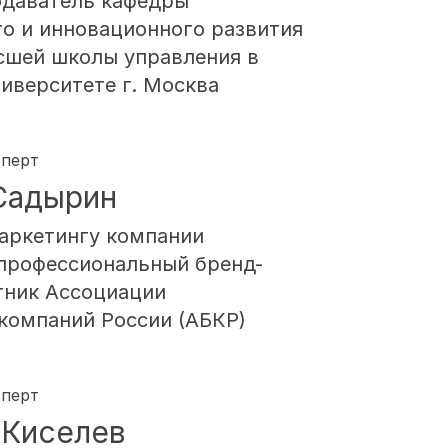
даватель кафедры
го и инновационного развития
сшей школы управления в
иверситете г. Москва
сперт
Садырин
аркетингу компании
профессиональный бренд-
стник Ассоциации
компаний России (АБКР)
сперт
 Киселев