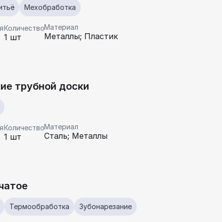
итьё
Мехобработка
Материал
я
Количество
Металлы; Пластик
1 шт
ие трубной доски
Материал
я
Количество
Сталь; Металлы
1 шт
чатое
Термообработка
Зубонарезание