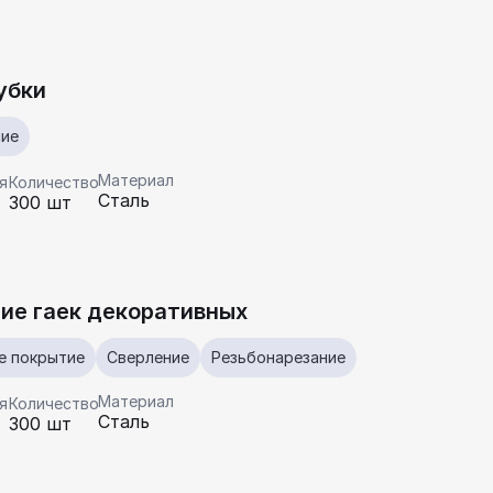
убки
ние
Материал
я
Количество
Сталь
300 шт
ие гаек декоративных
е покрытие
Сверление
Резьбонарезание
Материал
я
Количество
Сталь
300 шт