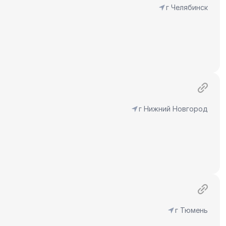
г Челябинск
г Нижний Новгород
г Тюмень