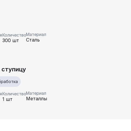
Материал
я
Количество
Сталь
300 шт
 ступицу
бработка
Материал
я
Количество
Металлы
1 шт