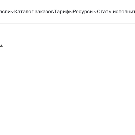
асли
Каталог заказов
Тарифы
Ресурсы
Стать исполни
и.